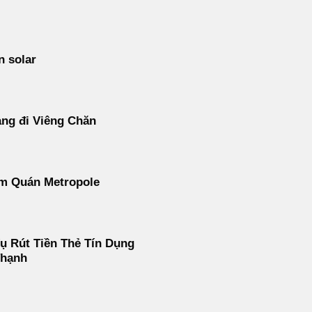
n solar
ng đi Viêng Chăn
m Quán Metropole
ụ Rút Tiền Thẻ Tín Dụng
Thạnh