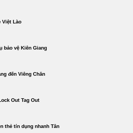
 Việt Lào
ụ bảo vệ Kiên Giang
àng đến Viêng Chăn
Lock Out Tag Out
ền thẻ tín dụng nhanh Tân