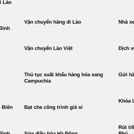
i Lào
Vận chuyển hàng đi Lào
Nhà xe
Bình
Vận chuyển Lào Việt
Dịch v
Thủ tục xuất khẩu hàng hóa sang
Gửi h
Campuchia
Khóa 
n Biên
Bạt che công trình giá sỉ
Rút ti
 Bình
Sửa điều hòa Hà Đông
Phú